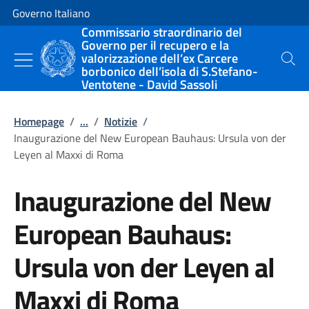
Vai al contenuto
Vai alla navigazione del sito
Governo Italiano
Commissario straordinario del
Governo per il recupero e la
valorizzazione dell’ex Carcere
Cerca
borbonico dell’isola di S.Stefano-
Ventotene - David Sassoli
Homepage
/
...
/
Notizie
/
Inaugurazione del New European Bauhaus: Ursula von der
Leyen al Maxxi di Roma
Inaugurazione del New
European Bauhaus:
Ursula von der Leyen al
Maxxi di Roma