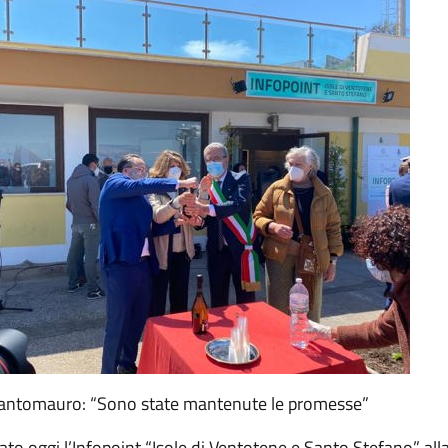
Santomauro: “Sono state mantenute le promesse”
ato oggi l’Infopoint “Isole di Ventotene e Santo Stefano” al