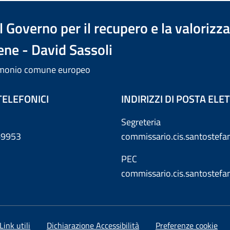
 Governo per il recupero e la valorizz
ene - David Sassoli
trimonio comune europeo
TELEFONICI
INDIRIZZI DI POSTA EL
Segreteria
869953
commissario.cis.santostef
PEC
commissario.cis.santostef
Link utili
Dichiarazione Accessibilità
Preferenze cookie