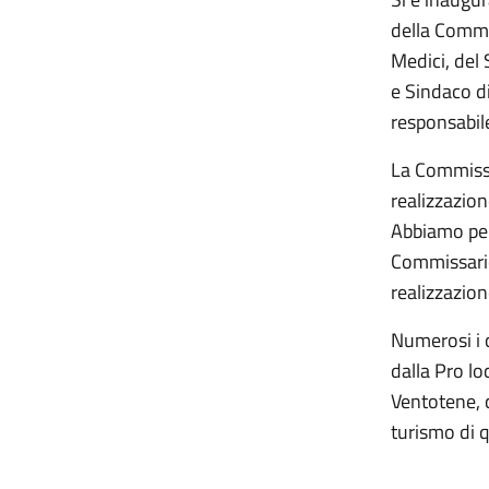
della Commis
Medici, del
e Sindaco di
responsabil
La Commissa
realizzazio
Abbiamo pen
Commissario
realizzazion
Numerosi i c
dalla Pro loc
Ventotene, c
turismo di q