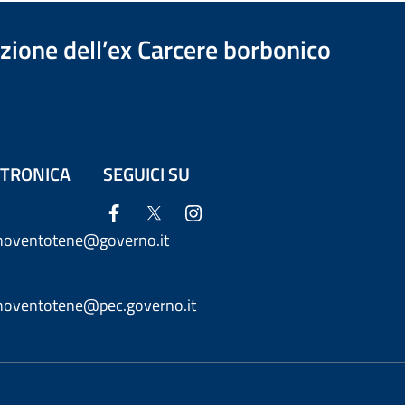
azione dell’ex Carcere borbonico
ETTRONICA
SEGUICI SU
anoventotene@governo.it
anoventotene@pec.governo.it