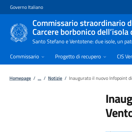
Vai al contenuto
Vai alla navigazione del sito
Governo Italiano
Commissario straordinario de
Carcere borbonico dell’isola
Santo Stefano e Ventotene: due isole, un p
Commissario
Progetto di recupero
CIS Ve
Homepage
/
...
/
Notizie
/
Inaugurato il nuovo Infopoint 
Inaug
Vento