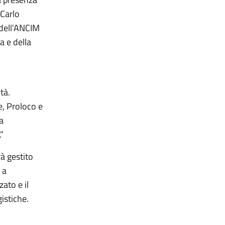
 Carlo
 dell’ANCIM
a e della
tà.
e, Proloco e
a
”
à gestito
 a
ato e il
gistiche.