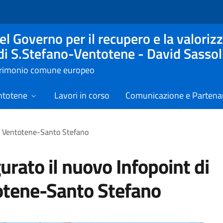
l Governo per il recupero e la valorizz
 di S.Stefano-Ventotene - David Sassol
atrimonio comune europeo
ntotene
Lavori in corso
Comunicazione e Partenar
di Ventotene-Santo Stefano
urato il nuovo Infopoint di
tene-Santo Stefano