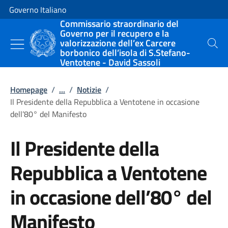
Vai al contenuto
Vai alla navigazione del sito
Governo Italiano
Commissario straordinario del
Governo per il recupero e la
valorizzazione dell’ex Carcere
Cerca
borbonico dell’isola di S.Stefano-
Ventotene - David Sassoli
Homepage
/
...
/
Notizie
/
Il Presidente della Repubblica a Ventotene in occasione
dell’80° del Manifesto
Il Presidente della
Repubblica a Ventotene
in occasione dell’80° del
Manifesto