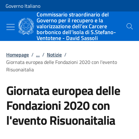
Vai al contenuto
Vai alla navigazione del sito
Governo Italiano
Commissario straordinario del
Governo per il recupero e la
valorizzazione dell’ex Carcere
Cerca
borbonico dell’isola di S.Stefano-
Ventotene - David Sassoli
Homepage
/
...
/
Notizie
/
Giornata europea delle Fondazioni 2020 con l'evento
Risuonaitalia
Giornata europea delle
Fondazioni 2020 con
l'evento Risuonaitalia