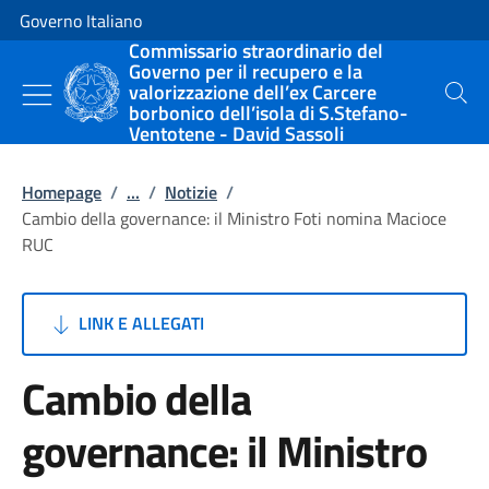
Vai al contenuto
Vai alla navigazione del sito
Governo Italiano
Commissario straordinario del
Governo per il recupero e la
valorizzazione dell’ex Carcere
Cerca
borbonico dell’isola di S.Stefano-
Ventotene - David Sassoli
Homepage
/
...
/
Notizie
/
Cambio della governance: il Ministro Foti nomina Macioce
RUC
LINK E ALLEGATI
Cambio della
governance: il Ministro