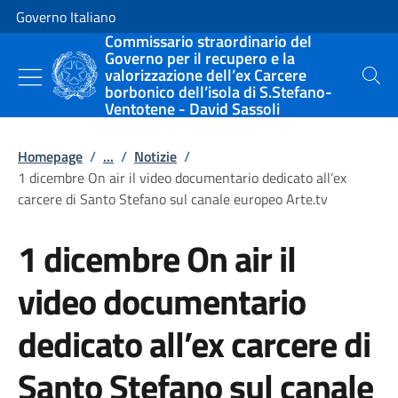
Vai al contenuto
Vai alla navigazione del sito
Governo Italiano
Commissario straordinario del
Governo per il recupero e la
valorizzazione dell’ex Carcere
Cerca
borbonico dell’isola di S.Stefano-
Ventotene - David Sassoli
Homepage
/
...
/
Notizie
/
1 dicembre On air il video documentario dedicato all’ex
carcere di Santo Stefano sul canale europeo Arte.tv
1 dicembre On air il
video documentario
dedicato all’ex carcere di
Santo Stefano sul canale