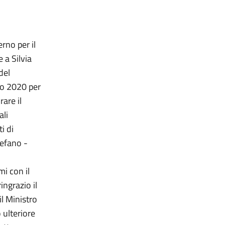
rno per il
 a Silvia
del
io 2020 per
are il
ali
i di
tefano -
mi con il
ngrazio il
il Ministro
 ulteriore