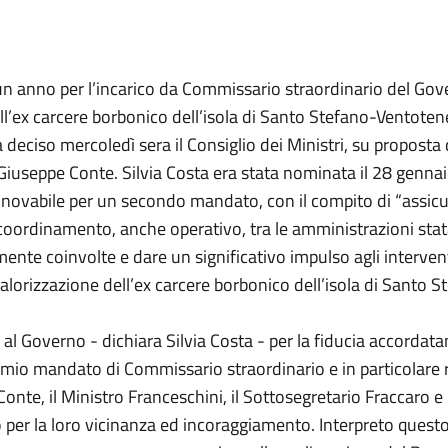
un anno per l’incarico da Commissario straordinario del Gove
l’ex carcere borbonico dell’isola di Santo Stefano-Ventotene
 deciso mercoledì sera il Consiglio dei Ministri, su proposta 
Giuseppe Conte. Silvia Costa era stata nominata il 28 genna
nnovabile per un secondo mandato, con il compito di “assicur
coordinamento, anche operativo, tra le amministrazioni stat
mente coinvolte e dare un significativo impulso agli intervent
alorizzazione dell’ex carcere borbonico dell’isola di Santo S
al Governo - dichiara Silvia Costa - per la fiducia accordata
mio mandato di Commissario straordinario e in particolare ri
onte, il Ministro Franceschini, il Sottosegretario Fraccaro e 
per la loro vicinanza ed incoraggiamento. Interpreto questo