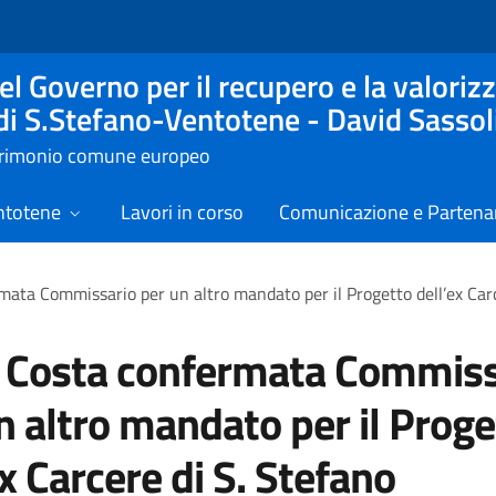
l Governo per il recupero e la valorizz
 di S.Stefano-Ventotene - David Sassol
atrimonio comune europeo
ntotene
Lavori in corso
Comunicazione e Partenar
mata Commissario per un altro mandato per il Progetto dell’ex Carc
a Costa confermata Commiss
n altro mandato per il Proge
ex Carcere di S. Stefano