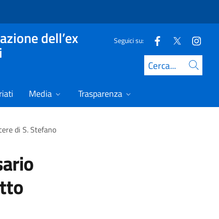
azione dell’ex
Seguici su:
i
Cerca
iati
Media
Trasparenza
ere di S. Stefano
ario
tto