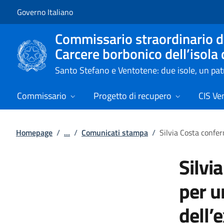
Vai al contenuto
Vai alla navigazione del sito
Governo Italiano
Commissario straordinario de
Carcere borbonico dell’isola
Santo Stefano e Ventotene: due isole, un p
Commissario
Progetto di recupero
CIS Ve
Homepage
/
...
/
Comunicati stampa
/
Silvia Costa confer
Silvi
per u
dell’