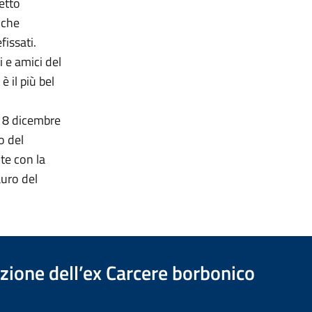
etto
 che
fissati.
 e amici del
 il più bel
 18 dicembre
o del
te con la
auro del
azione dell’ex Carcere borbonico