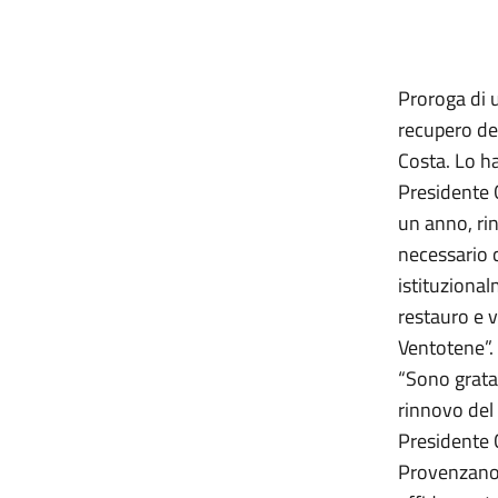
Proroga di 
recupero del
Costa. Lo ha
Presidente 
un anno, ri
necessario 
istituzional
restauro e v
Ventotene”.
“Sono grata 
rinnovo del 
Presidente C
Provenzano 