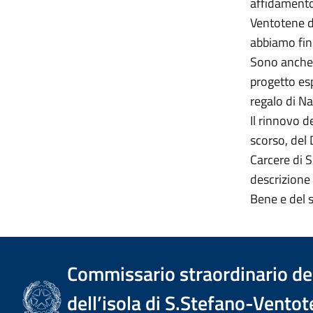
affidamento
Ventotene d
abbiamo fin 
Sono anche 
progetto es
regalo di Na
Il rinnovo d
scorso, del
Carcere di S
descrizione 
Bene e del s
Commissario straordinario del
dell’isola di S.Stefano-Ventot