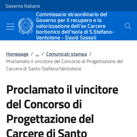
Vai al contenuto
Vai alla navigazione del sito
Governo Italiano
Commissario straordinario del
Governo per il recupero e la
valorizzazione dell’ex Carcere
Cerca
borbonico dell’isola di S.Stefano-
Ventotene - David Sassoli
Homepage
/
...
/
Comunicati stampa
/
Proclamato il vincitore del Concorso di Progettazione del
Carcere di Santo Stefano/Ventotene
Proclamato il vincitore
del Concorso di
Progettazione del
Carcere di Santo