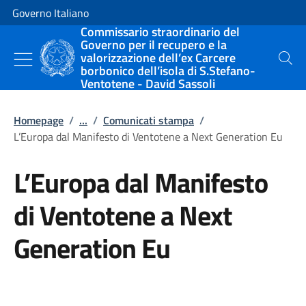
Vai al contenuto
Vai alla navigazione del sito
Governo Italiano
Commissario straordinario del
Governo per il recupero e la
valorizzazione dell’ex Carcere
Cerca
borbonico dell’isola di S.Stefano-
Ventotene - David Sassoli
Homepage
/
...
/
Comunicati stampa
/
L’Europa dal Manifesto di Ventotene a Next Generation Eu
L’Europa dal Manifesto
di Ventotene a Next
Generation Eu