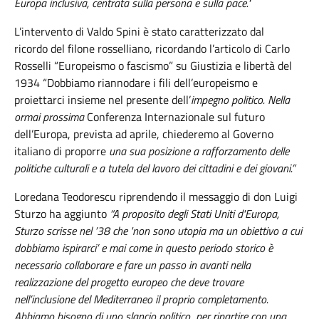
Europa inclusiva, centrata sulla persona e sulla pace."
L’intervento di Valdo Spini è stato caratterizzato dal
ricordo del filone rosselliano, ricordando l’articolo di Carlo
Rosselli “Europeismo o fascismo” su Giustizia e libertà del
1934 “Dobbiamo riannodare i fili dell’europeismo e
proiettarci insieme nel presente dell’
impegno politico. Nella
ormai
prossima
Conferenza Internazionale sul futuro
dell’Europa, prevista ad aprile, chiederemo al Governo
italiano di proporre
una sua posizione a rafforzamento delle
politiche culturali e a tutela del lavoro dei cittadini e dei giovani.
”
Loredana Teodorescu riprendendo il messaggio di don Luigi
Sturzo ha aggiunto
“A proposito degli Stati Uniti d'Europa,
Sturzo scrisse nel ’38 che 'non sono utopia ma un obiettivo a cui
dobbiamo ispirarci’ e mai come in questo periodo storico è
necessario collaborare e fare un passo in avanti nella
realizzazione del progetto europeo che deve trovare
nell’inclusione del Mediterraneo il proprio completamento.
Abbiamo bisogno di uno slancio politico per ripartire con una