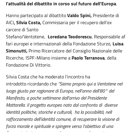
l’attualità del dibattito in corso sul futuro dell’Europa
.
Hanno partecipato al dibattito
Valdo Spini,
Presidente di
AICI
,
Silvia Costa,
Commissaria per il recupero dell’ex
carcere di Santo
Stefano/Ventotene,
Loredana
Teodorescu
, Responsabile af
fari europei e internazionali della Fondazione Sturzo,
Luisa
Simonutti,
Primo Ricercatore del Consiglio Nazionale delle
Ricerche, ISPF-Milano insieme a
Paolo Terranova
, della
Fondazione Di Vittorio.
Silvia Costa che ha moderato l’incontro ha
introdotto ricordando che
“Siamo proprio qui a
Ventotene nel
luogo giusto per ragionare di Europa, nell
’
anno dell
’8
0° del
Manifesto, a po
che
settimane dall
’
arrivo del Presidente
Mattarella.
Il progetto europeo nato dal
confronto di
diverse
identità politiche,
storiche
e
culturali
, ha la
possibilità,
nell
rafforzamento
dell’identità
comune, di recuperare la visione di
forza morale e spirituale e spingere verso l’obiettivo di una