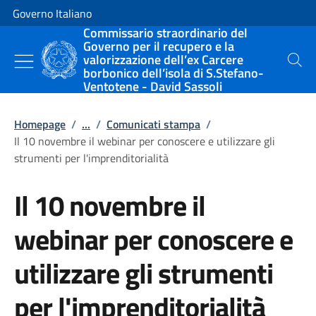
Vai al contenuto
Vai alla navigazione del sito
Governo Italiano
Commissario straordinario del
Governo per il recupero e la
valorizzazione dell’ex Carcere
Cerca
borbonico dell’isola di S.Stefano-
Ventotene - David Sassoli
Homepage
/
...
/
Comunicati stampa
/
Il 10 novembre il webinar per conoscere e utilizzare gli
strumenti per l'imprenditorialità
Il 10 novembre il
webinar per conoscere e
utilizzare gli strumenti
per l'imprenditorialità