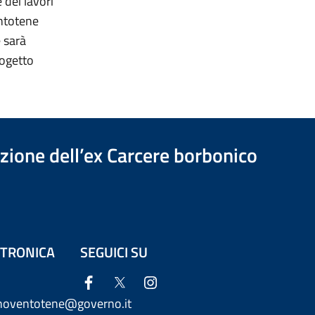
 dei lavori
entotene
 sarà
rogetto
azione dell’ex Carcere borbonico
ETTRONICA
SEGUICI SU
anoventotene@governo.it