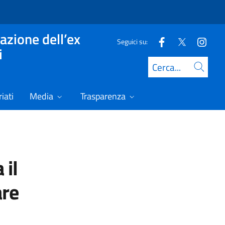
azione dell’ex
Seguici su:
i
Cerca
iati
Media
Trasparenza
 il
are