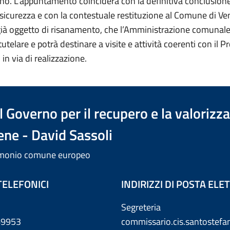
no. L’appuntamento coinciderà con la definitiva conclusione
 sicurezza e con la contestuale restituzione al Comune di V
 già oggetto di risanamento, che l’Amministrazione comunale
utelare e potrà destinare a visite e attività coerenti con il P
in via di realizzazione.
 Governo per il recupero e la valorizz
ene - David Sassoli
trimonio comune europeo
TELEFONICI
INDIRIZZI DI POSTA EL
Segreteria
869953
commissario.cis.santostef