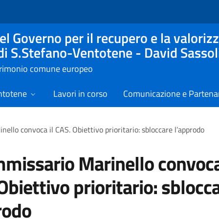
l Governo per il recupero e la valorizz
 di S.Stefano-Ventotene - David Sassol
atrimonio comune europeo
ntotene
Lavori in corso
Comunicazione e Partenar
nello convoca il CAS. Obiettivo prioritario: sbloccare l’approdo
mmissario Marinello convoca
Obiettivo prioritario: sblocc
rodo