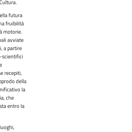
Cultura.
ella futura
a fruibilità
tà motorie.
ali avviate
, a partire
scientifici
e
e recepiti,
approdo della
nificativo la
ia, che
sta entro la
luoghi,