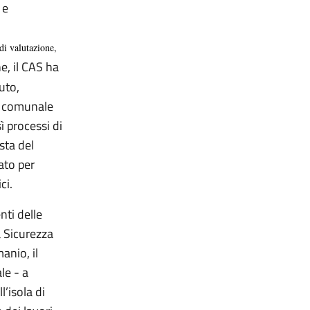
 e
 di valutazione,
e, il CAS ha
uto,
rio comunale
 processi di
sta del
ato per
ci.
nti delle
a Sicurezza
anio, il
le - a
l’isola di