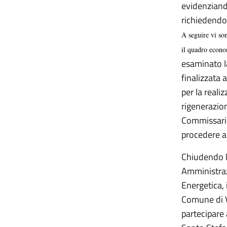
evidenziando
richiedendo
A seguire vi son
il quadro econo
esaminato l
finalizzata a
per la real
rigenerazio
Commissario
procedere a 
Chiudendo la
Amministrazi
Energetica, 
Comune di V
partecipare 