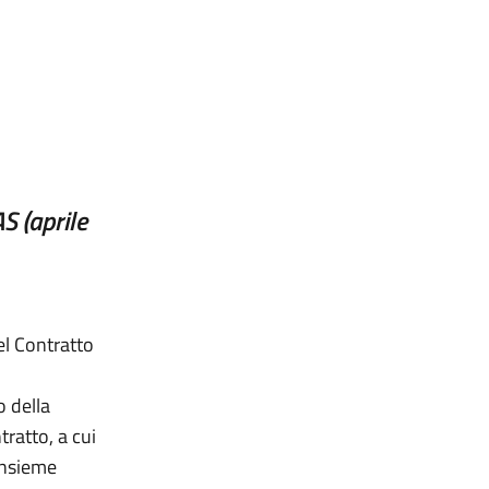
S (aprile
el Contratto
 della
ratto, a cui
 insieme