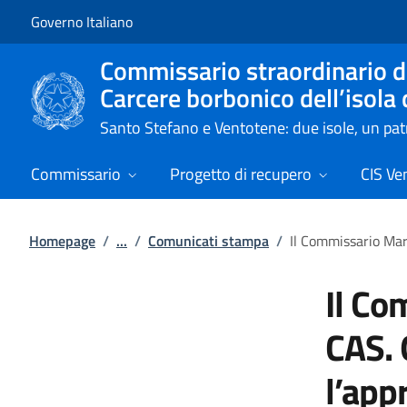
Vai al contenuto
Vai alla navigazione del sito
Governo Italiano
Commissario straordinario de
Carcere borbonico dell’isola
Santo Stefano e Ventotene: due isole, un p
Commissario
Progetto di recupero
CIS Ve
Homepage
/
...
/
Comunicati stampa
/
Il Commissario Mari
Il Co
CAS. 
l’app