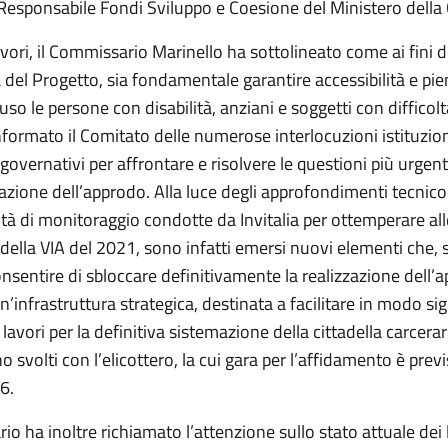
 Responsabile Fondi Sviluppo e Coesione del Ministero della 
vori, il Commissario Marinello ha sottolineato come ai fini d
à del Progetto, sia fondamentale garantire accessibilità e pien
cluso le persone con disabilità, anziani e soggetti con difficol
nformato il Comitato delle numerose interlocuzioni istituzion
i governativi per affrontare e risolvere le questioni più urgenti
zazione dell’approdo. Alla luce degli approfondimenti tecnico-
vità di monitoraggio condotte da Invitalia per ottemperare all
 della VIA del 2021, sono infatti emersi nuovi elementi che, s
sentire di sbloccare definitivamente la realizzazione dell’
n’infrastruttura strategica, destinata a facilitare in modo sig
i lavori per la definitiva sistemazione della cittadella carcerar
no svolti con l’elicottero, la cui gara per l’affidamento è previ
6.
io ha inoltre richiamato l’attenzione sullo stato attuale dei 