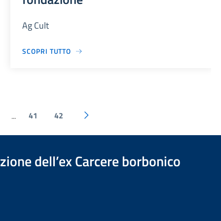
Ag Cult
SCOPRI TUTTO
41
42
...
azione dell’ex Carcere borbonico