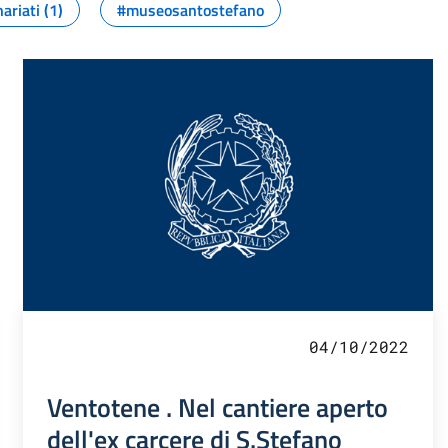
ariati (1)
#museosantostefano
04/10/2022
Ventotene . Nel cantiere aperto
dell'ex carcere di S.Stefano