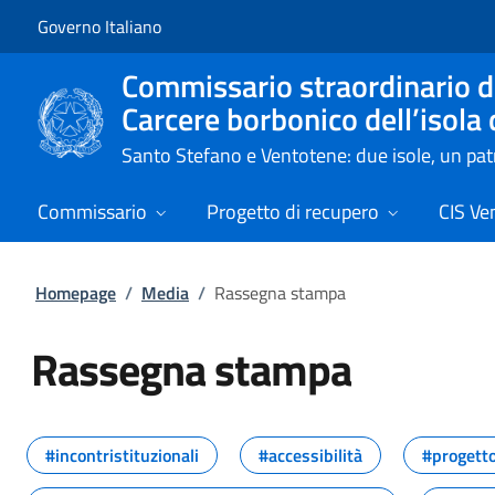
Vai al contenuto
Vai alla navigazione del sito
Governo Italiano
Commissario straordinario de
Carcere borbonico dell’isola
Santo Stefano e Ventotene: due isole, un p
Commissario
Progetto di recupero
CIS Ve
Homepage
/
Media
/
Rassegna stampa
Rassegna stampa
Tutti i contenuti della pagina R
#incontristituzionali
#accessibilità
#progetto