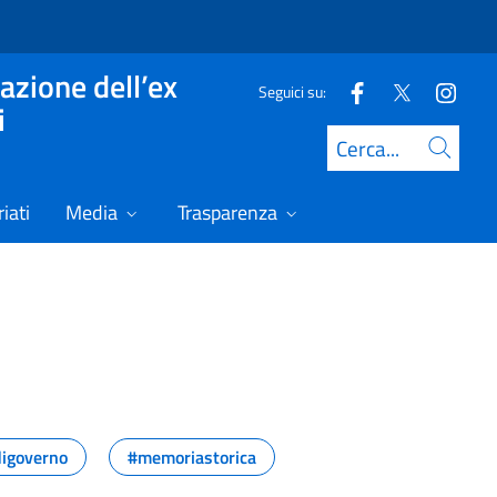
azione dell’ex
Seguici su:
i
Cerca
iati
Media
Trasparenza
digoverno
#memoriastorica