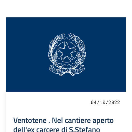
04/10/2022
Ventotene . Nel cantiere aperto
dell'ex carcere di S.Stefano