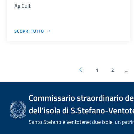
Ag Cult
SCOPRI TUTTO
1
2
...
Commissario straordinario del
dell’isola di S.Stefano-Ventot
Santo Stefano e Ventotene: due isole, un pa