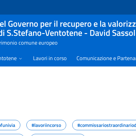
l Governo per il recupero e la valorizz
 di S.Stefano-Ventotene - David Sassol
atrimonio comune europeo
ntotene
Lavori in corso
Comunicazione e Partenar
assegna stampa
funivia
#lavoriincorso
#commissariostraordinario