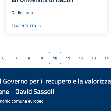
Radio Luna
SCOPRI TUTTO
6
7
8
9
10
11
12
13
14
 Governo per il recupero e la valorizz
ene - David Sassoli
trimonio comune europeo