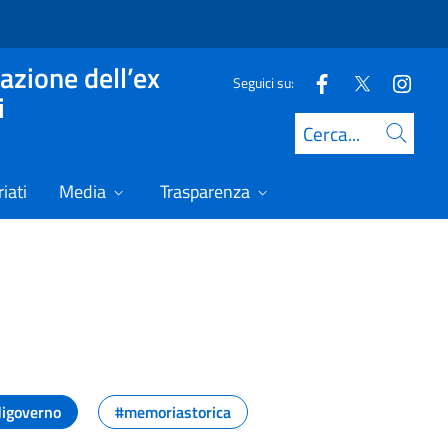
azione dell’ex
Seguici su:
i
Cerca
iati
Media
Trasparenza
digoverno
#memoriastorica