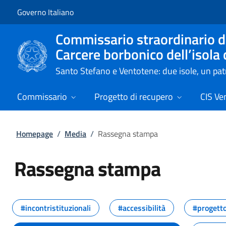
Vai al contenuto
Vai alla navigazione del sito
Governo Italiano
Commissario straordinario de
Carcere borbonico dell’isola
Santo Stefano e Ventotene: due isole, un p
Commissario
Progetto di recupero
CIS Ve
Homepage
/
Media
/
Rassegna stampa
Rassegna stampa
Tutti i contenuti della pagina R
#incontristituzionali
#accessibilità
#progetto