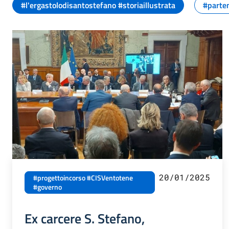
#l'ergastolodisantostefano #storiaillustrata
#parten
20/01/2025
#progettoincorso #CISVentotene
#governo
Ex carcere S. Stefano,