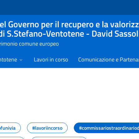
l Governo per il recupero e la valorizz
 di S.Stefano-Ventotene - David Sassol
atrimonio comune europeo
ntotene
Lavori in corso
Comunicazione e Partenar
assegna stampa
funivia
#lavoriincorso
#commissariostraordinario