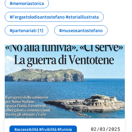
#memoriastorica
#l'ergastolodisantostefano #storiaillustrata
#partenariati (1)
#museosantostefano
02/03/2025
#accessibilità #fruibilità #funivia