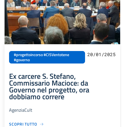
20/01/2025
#progettoincorso #CISVentotene
#governo
Ex carcere S. Stefano,
Commissario Macioce: da
Governo nel progetto, ora
dobbiamo correre
AgenziaCult
SCOPRI TUTTO