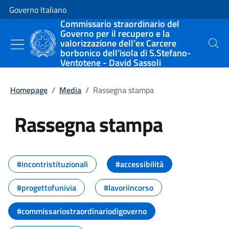
Vai al contenuto
Vai alla navigazione del sito
Governo Italiano
Commissario straordinario del
Governo per il recupero e la
valorizzazione dell’ex Carcere
Cerca
borbonico dell’isola di S.Stefano-
Ventotene - David Sassoli
Homepage
/
Media
/
Rassegna stampa
Rassegna stampa
Tutti i contenuti della pagina R
#incontristituzionali
#accessibilità
#progettofunivia
#lavoriincorso
#commissariostraordinariodigoverno