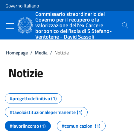
Vai al contenuto
Vai alla navigazione del sito
Governo Italiano
Commissario straordinario del
Governo per il recupero e la
valorizzazione dell’ex Carcere
Cerca
borbonico dell’isola di S.Stefano-
Ventotene - David Sassoli
Homepage
/
Media
/
Notizie
Notizie
Tutti i contenuti della pagina Not
#progettodefinitivo (1)
#tavoloistituzionalepermanente (1)
#lavoriincorso (1)
#comunicazioni (1)