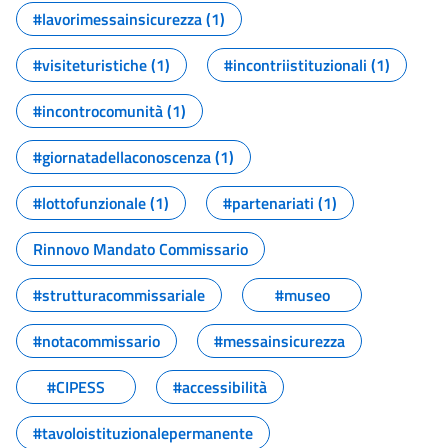
#lavorimessainsicurezza (1)
#visiteturistiche (1)
#incontriistituzionali (1)
#incontrocomunità (1)
#giornatadellaconoscenza (1)
#lottofunzionale (1)
#partenariati (1)
Rinnovo Mandato Commissario
#strutturacommissariale
#museo
#notacommissario
#messainsicurezza
#CIPESS
#accessibilità
#tavoloistituzionalepermanente