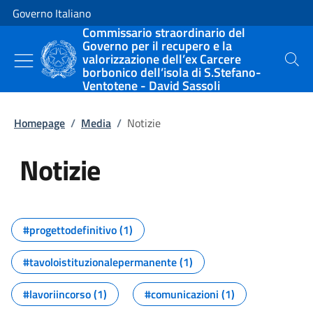
Vai al contenuto
Vai alla navigazione del sito
Governo Italiano
Commissario straordinario del
Governo per il recupero e la
valorizzazione dell’ex Carcere
Cerca
borbonico dell’isola di S.Stefano-
Ventotene - David Sassoli
Homepage
/
Media
/
Notizie
Notizie
Tutti i contenuti della pagina Not
#progettodefinitivo (1)
#tavoloistituzionalepermanente (1)
#lavoriincorso (1)
#comunicazioni (1)