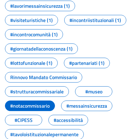
#lavorimessainsicurezza (1)
#visiteturistiche (1)
#incontriistituzionali (1)
#incontrocomunità (1)
#giornatadellaconoscenza (1)
#lottofunzionale (1)
#partenariati (1)
Rinnovo Mandato Commissario
#strutturacommissariale
#museo
#notacommissario
#messainsicurezza
#CIPESS
#accessibilità
#tavoloistituzionalepermanente