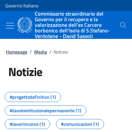
Vai al contenuto
Vai alla navigazione del sito
Governo Italiano
Commissario straordinario del
Governo per il recupero e la
valorizzazione dell’ex Carcere
Cerca
borbonico dell’isola di S.Stefano-
Ventotene - David Sassoli
Homepage
/
Media
/
Notizie
Notizie
Tutti i contenuti della pagina Not
#progettodefinitivo (1)
#tavoloistituzionalepermanente (1)
#lavoriincorso (1)
#comunicazioni (1)