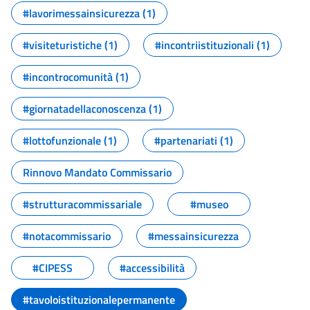
#lavorimessainsicurezza (1)
#visiteturistiche (1)
#incontriistituzionali (1)
#incontrocomunità (1)
#giornatadellaconoscenza (1)
#lottofunzionale (1)
#partenariati (1)
Rinnovo Mandato Commissario
#strutturacommissariale
#museo
#notacommissario
#messainsicurezza
#CIPESS
#accessibilità
#tavoloistituzionalepermanente