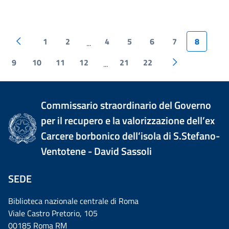
1
2
4
5
6
7
8
...
9
10
11
12
21
22
...
Commissario straordinario del Governo
per il recupero e la valorizzazione dell’ex
Carcere borbonico dell’isola di S.Stefano-
Ventotene - David Sassoli
SEDE
Biblioteca nazionale centrale di Roma
Viale Castro Pretorio, 105
00185 Roma RM