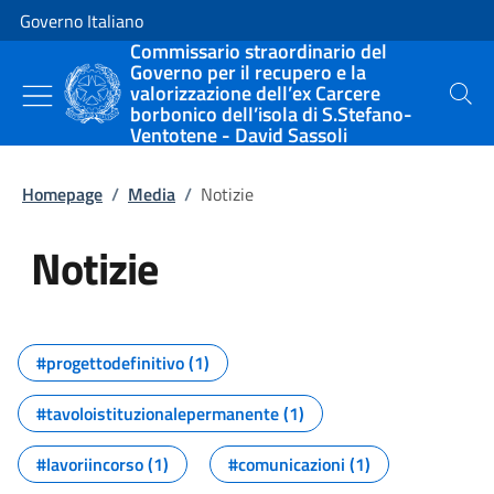
Vai al contenuto
Vai alla navigazione del sito
Governo Italiano
Commissario straordinario del
Governo per il recupero e la
valorizzazione dell’ex Carcere
Cerca
borbonico dell’isola di S.Stefano-
Ventotene - David Sassoli
Homepage
/
Media
/
Notizie
Notizie
Tutti i contenuti della pagina Not
#progettodefinitivo (1)
#tavoloistituzionalepermanente (1)
#lavoriincorso (1)
#comunicazioni (1)