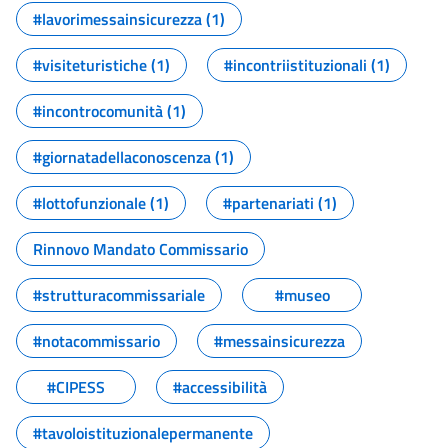
#lavorimessainsicurezza (1)
#visiteturistiche (1)
#incontriistituzionali (1)
#incontrocomunità (1)
#giornatadellaconoscenza (1)
#lottofunzionale (1)
#partenariati (1)
Rinnovo Mandato Commissario
#strutturacommissariale
#museo
#notacommissario
#messainsicurezza
#CIPESS
#accessibilità
#tavoloistituzionalepermanente