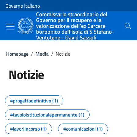
Vai al contenuto
Vai alla navigazione del sito
Governo Italiano
Commissario straordinario del
Governo per il recupero e la
valorizzazione dell’ex Carcere
Cerca
borbonico dell’isola di S.Stefano-
Ventotene - David Sassoli
Homepage
/
Media
/
Notizie
Notizie
Tutti i contenuti della pagina Not
#progettodefinitivo (1)
#tavoloistituzionalepermanente (1)
#lavoriincorso (1)
#comunicazioni (1)