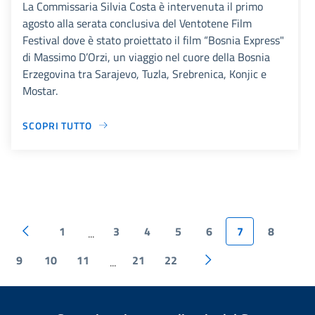
La Commissaria Silvia Costa è intervenuta il primo
agosto alla serata conclusiva del Ventotene Film
Festival dove è stato proiettato il film “Bosnia Express"
di Massimo D’Orzi, un viaggio nel cuore della Bosnia
Erzegovina tra Sarajevo, Tuzla, Srebrenica, Konjic e
Mostar.
SCOPRI TUTTO
1
3
4
5
6
7
8
...
9
10
11
21
22
...