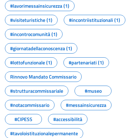
#lavorimessainsicurezza (1)
#visiteturistiche (1)
#incontriistituzionali (1)
#incontrocomunità (1)
#giornatadellaconoscenza (1)
#lottofunzionale (1)
#partenariati (1)
Rinnovo Mandato Commissario
#strutturacommissariale
#museo
#notacommissario
#messainsicurezza
#CIPESS
#accessibilità
#tavoloistituzionalepermanente