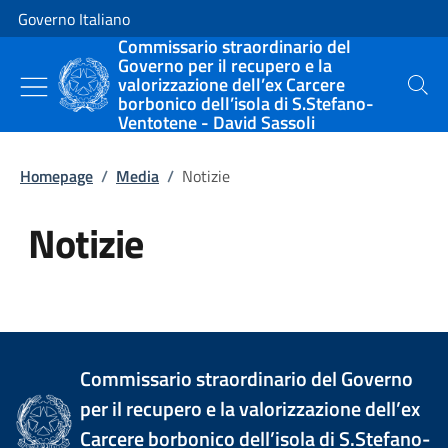
Vai al contenuto
Vai alla navigazione del sito
Governo Italiano
Commissario straordinario del
Governo per il recupero e la
valorizzazione dell’ex Carcere
Cerca
borbonico dell’isola di S.Stefano-
Ventotene - David Sassoli
Homepage
/
Media
/
Notizie
Notizie
Tutti i contenuti della pagina Not
Commissario straordinario del Governo
per il recupero e la valorizzazione dell’ex
Carcere borbonico dell’isola di S.Stefano-