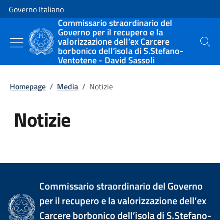
Vai al contenuto
Vai alla navigazione del sito
Governo Italiano
Commissario straordinario del
Governo per il recupero e la
valorizzazione dell’ex Carcere
Cerca
borbonico dell’isola di S.Stefano-
Ventotene - David Sassoli
Homepage
/
Media
/
Notizie
Notizie
Tutti i contenuti della pagina Not
Commissario straordinario del Governo
per il recupero e la valorizzazione dell’ex
Carcere borbonico dell’isola di S.Stefano-