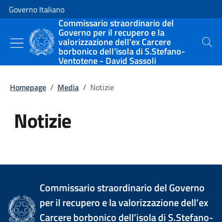
Vai al contenuto
Vai alla navigazione del sito
Governo Italiano
Commissario straordinario del
Governo per il recupero e la
valorizzazione dell’ex Carcere
Cerca
borbonico dell’isola di S.Stefano-
Ventotene - David Sassoli
Homepage
/
Media
/
Notizie
Notizie
Tutti i contenuti della pagina Not
Commissario straordinario del Governo
per il recupero e la valorizzazione dell’ex
Carcere borbonico dell’isola di S.Stefano-