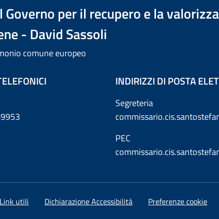
 Governo per il recupero e la valorizz
ene - David Sassoli
trimonio comune europeo
TELEFONICI
INDIRIZZI DI POSTA EL
Segreteria
869953
commissario.cis.santostef
PEC
commissario.cis.santostef
Link utili
Dichiarazione Accessibilità
Preferenze cookie