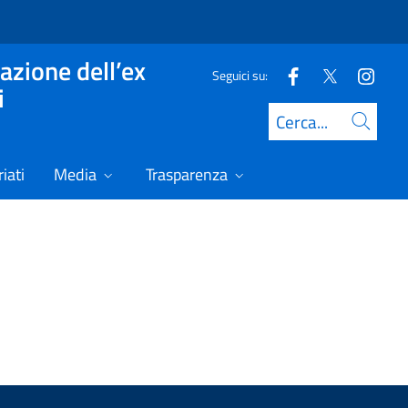
azione dell’ex
Seguici su:
i
Cerca
iati
Media
Trasparenza