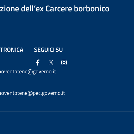
azione dell’ex Carcere borbonico
ETTRONICA
SEGUICI SU
anoventotene@governo.it
anoventotene@pec.governo.it