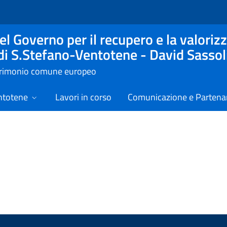
l Governo per il recupero e la valorizz
 di S.Stefano-Ventotene - David Sassol
atrimonio comune europeo
ntotene
Lavori in corso
Comunicazione e Partenar
izie