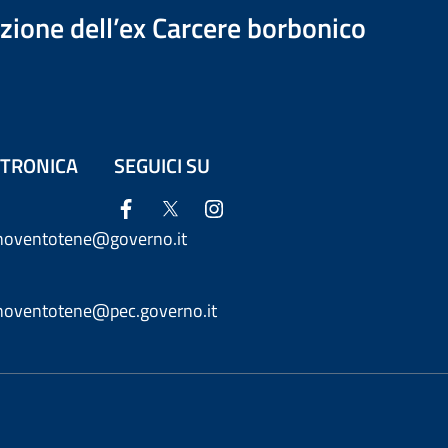
azione dell’ex Carcere borbonico
ETTRONICA
SEGUICI SU
anoventotene@governo.it
anoventotene@pec.governo.it