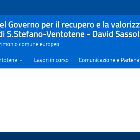
l Governo per il recupero e la valorizz
 di S.Stefano-Ventotene - David Sassol
atrimonio comune europeo
ntotene
Lavori in corso
Comunicazione e Partenar
izie