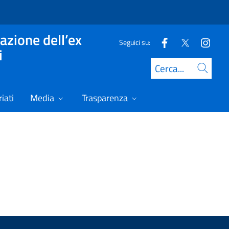
azione dell’ex
Seguici su:
i
Cerca
iati
Media
Trasparenza