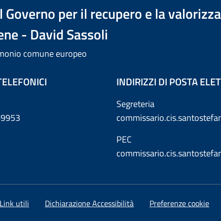
 Governo per il recupero e la valorizz
ene - David Sassoli
trimonio comune europeo
TELEFONICI
INDIRIZZI DI POSTA EL
Segreteria
869953
commissario.cis.santostef
PEC
commissario.cis.santostef
Link utili
Dichiarazione Accessibilità
Preferenze cookie