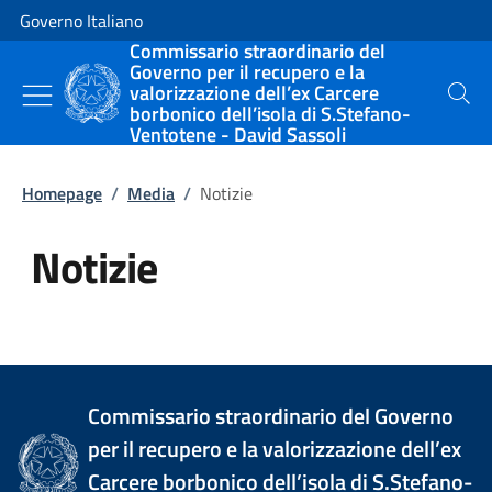
Vai al contenuto
Vai alla navigazione del sito
Governo Italiano
Commissario straordinario del
Governo per il recupero e la
valorizzazione dell’ex Carcere
Cerca
borbonico dell’isola di S.Stefano-
Ventotene - David Sassoli
Homepage
/
Media
/
Notizie
Notizie
Tutti i contenuti della pagina Not
Commissario straordinario del Governo
per il recupero e la valorizzazione dell’ex
Carcere borbonico dell’isola di S.Stefano-