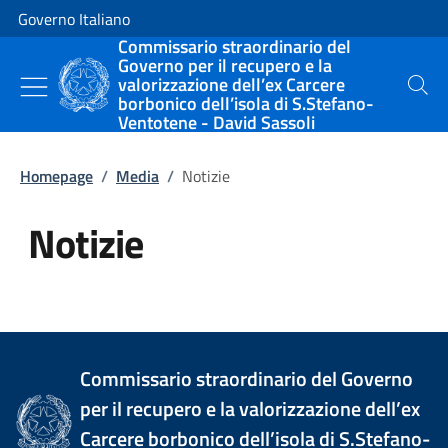
Vai al contenuto
Vai alla navigazione del sito
Governo Italiano
Commissario straordinario del
Governo per il recupero e la
valorizzazione dell’ex Carcere
Cerca
borbonico dell’isola di S.Stefano-
Ventotene - David Sassoli
Homepage
/
Media
/
Notizie
Notizie
Tutti i contenuti della pagina Not
Commissario straordinario del Governo
per il recupero e la valorizzazione dell’ex
Carcere borbonico dell’isola di S.Stefano-