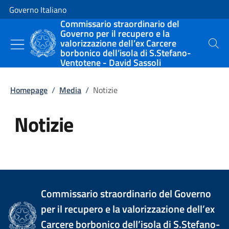
Vai al contenuto
Vai alla navigazione del sito
Governo Italiano
Commissario straordinario del
Governo per il recupero e la
valorizzazione dell’ex Carcere
Cerca
borbonico dell’isola di S.Stefano-
Ventotene - David Sassoli
Homepage
/
Media
/
Notizie
Notizie
Tutti i contenuti della pagina Not
Commissario straordinario del Governo
per il recupero e la valorizzazione dell’ex
Carcere borbonico dell’isola di S.Stefano-