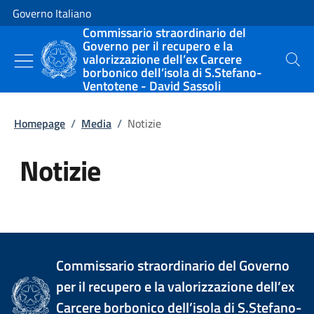
Vai al contenuto
Vai alla navigazione del sito
Governo Italiano
Commissario straordinario del
Governo per il recupero e la
valorizzazione dell’ex Carcere
Cerca
borbonico dell’isola di S.Stefano-
Ventotene - David Sassoli
Homepage
/
Media
/
Notizie
Notizie
Tutti i contenuti della pagina Not
Commissario straordinario del Governo
per il recupero e la valorizzazione dell’ex
Carcere borbonico dell’isola di S.Stefano-