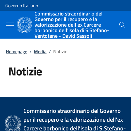
Vai al contenuto
Vai alla navigazione del sito
Governo Italiano
Commissario straordinario del
Governo per il recupero e la
valorizzazione dell’ex Carcere
Cerca
borbonico dell’isola di S.Stefano-
Ventotene - David Sassoli
Homepage
/
Media
/
Notizie
Notizie
Tutti i contenuti della pagina Not
Commissario straordinario del Governo
per il recupero e la valorizzazione dell’ex
Carcere borbonico dell’isola di S.Stefano-