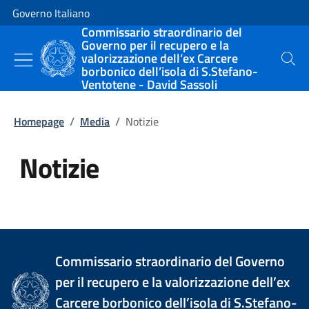
Vai al contenuto
Vai alla navigazione del sito
Governo Italiano
Commissario straordinario del
Governo per il recupero e la
valorizzazione dell’ex Carcere
Cerca
borbonico dell’isola di S.Stefano-
Ventotene - David Sassoli
Homepage
/
Media
/
Notizie
Notizie
Tutti i contenuti della pagina Not
Commissario straordinario del Governo
per il recupero e la valorizzazione dell’ex
Carcere borbonico dell’isola di S.Stefano-