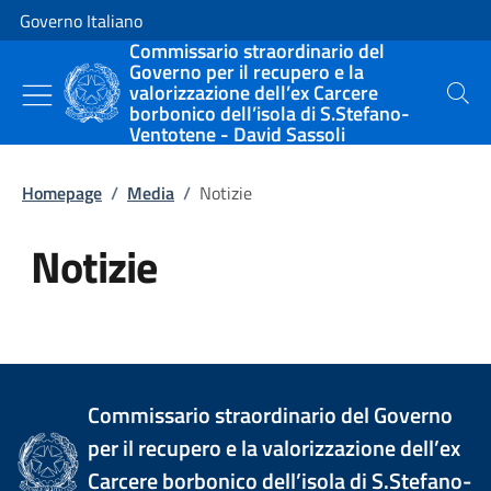
Vai al contenuto
Vai alla navigazione del sito
Governo Italiano
Commissario straordinario del
Governo per il recupero e la
valorizzazione dell’ex Carcere
Cerca
borbonico dell’isola di S.Stefano-
Ventotene - David Sassoli
Homepage
/
Media
/
Notizie
Notizie
Tutti i contenuti della pagina Not
Commissario straordinario del Governo
per il recupero e la valorizzazione dell’ex
Carcere borbonico dell’isola di S.Stefano-