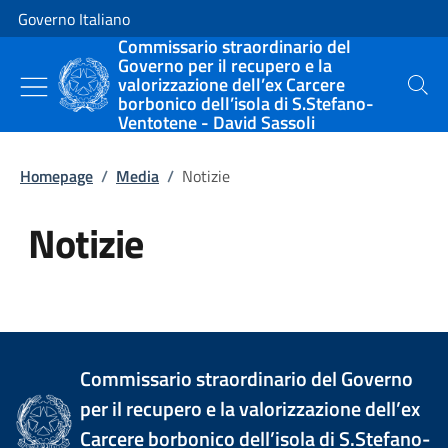
Vai al contenuto
Vai alla navigazione del sito
Governo Italiano
Commissario straordinario del
Governo per il recupero e la
valorizzazione dell’ex Carcere
Cerca
borbonico dell’isola di S.Stefano-
Ventotene - David Sassoli
Homepage
/
Media
/
Notizie
Notizie
Tutti i contenuti della pagina Not
Commissario straordinario del Governo
per il recupero e la valorizzazione dell’ex
Carcere borbonico dell’isola di S.Stefano-