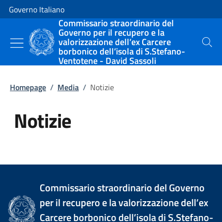
Vai al contenuto
Vai alla navigazione del sito
Governo Italiano
Commissario straordinario del
Governo per il recupero e la
valorizzazione dell’ex Carcere
Cerca
borbonico dell’isola di S.Stefano-
Ventotene - David Sassoli
Homepage
/
Media
/
Notizie
Notizie
Tutti i contenuti della pagina Not
Commissario straordinario del Governo
per il recupero e la valorizzazione dell’ex
Carcere borbonico dell’isola di S.Stefano-