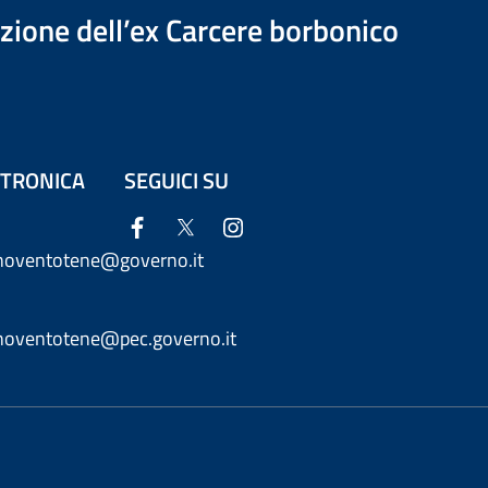
azione dell’ex Carcere borbonico
ETTRONICA
SEGUICI SU
anoventotene@governo.it
anoventotene@pec.governo.it