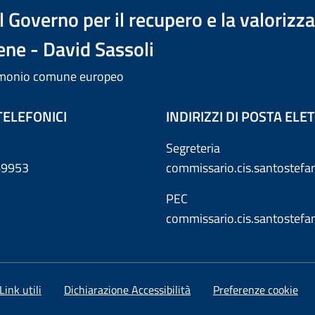
 Governo per il recupero e la valorizz
ene - David Sassoli
trimonio comune europeo
TELEFONICI
INDIRIZZI DI POSTA EL
Segreteria
869953
commissario.cis.santostef
PEC
commissario.cis.santostef
Link utili
Dichiarazione Accessibilità
Preferenze cookie