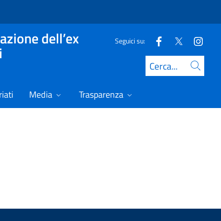
azione dell’ex
Seguici su:
i
Cerca
iati
Media
Trasparenza