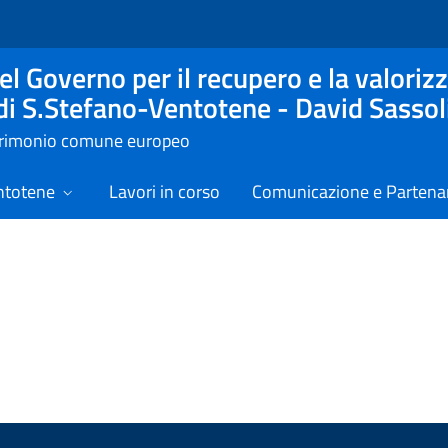
l Governo per il recupero e la valorizz
 di S.Stefano-Ventotene - David Sassol
atrimonio comune europeo
ntotene
Lavori in corso
Comunicazione e Partenar
izie