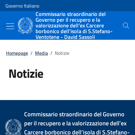
Vai al contenuto
Vai alla navigazione del sito
Governo Italiano
Commissario straordinario del
Governo per il recupero e la
valorizzazione dell’ex Carcere
Cerca
borbonico dell’isola di S.Stefano-
Ventotene - David Sassoli
Homepage
/
Media
/
Notizie
Notizie
Tutti i contenuti della pagina Not
Commissario straordinario del Governo
per il recupero e la valorizzazione dell’ex
Carcere borbonico dell’isola di S.Stefano-