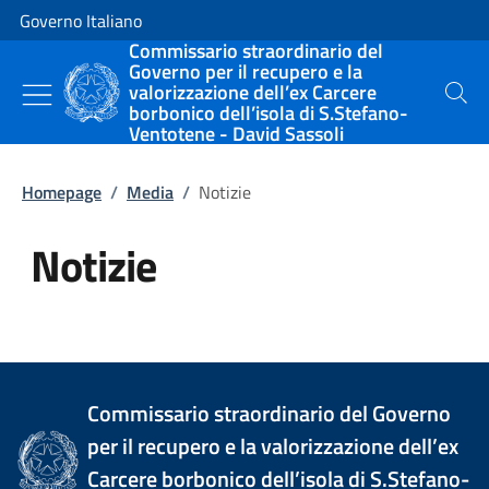
Vai al contenuto
Vai alla navigazione del sito
Governo Italiano
Commissario straordinario del
Governo per il recupero e la
valorizzazione dell’ex Carcere
Cerca
borbonico dell’isola di S.Stefano-
Ventotene - David Sassoli
Homepage
/
Media
/
Notizie
Notizie
Tutti i contenuti della pagina Not
Commissario straordinario del Governo
per il recupero e la valorizzazione dell’ex
Carcere borbonico dell’isola di S.Stefano-