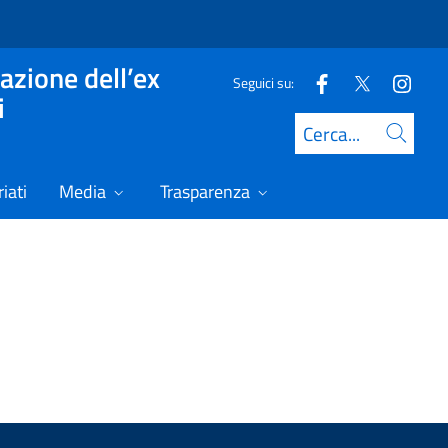
azione dell’ex
Seguici su:
i
Cerca
iati
Media
Trasparenza