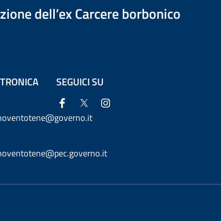
azione dell’ex Carcere borbonico
ETTRONICA
SEGUICI SU
anoventotene@governo.it
anoventotene@pec.governo.it