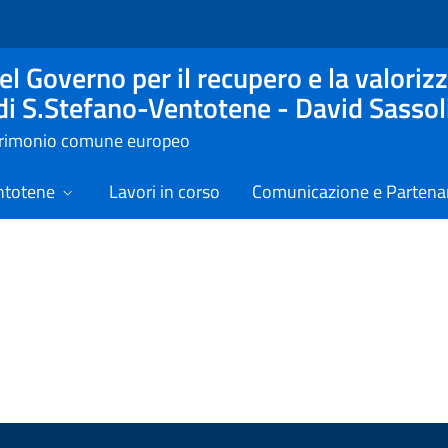
l Governo per il recupero e la valorizz
 di S.Stefano-Ventotene - David Sassol
atrimonio comune europeo
ntotene
Lavori in corso
Comunicazione e Partenar
izie