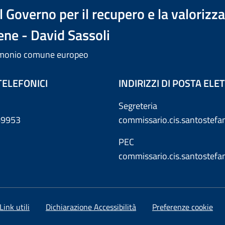
 Governo per il recupero e la valorizz
ene - David Sassoli
trimonio comune europeo
TELEFONICI
INDIRIZZI DI POSTA EL
Segreteria
869953
commissario.cis.santostef
PEC
commissario.cis.santostef
Link utili
Dichiarazione Accessibilità
Preferenze cookie