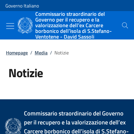
Vai al contenuto
Vai alla navigazione del sito
Governo Italiano
Commissario straordinario del
Governo per il recupero e la
valorizzazione dell’ex Carcere
Cerca
borbonico dell’isola di S.Stefano-
Ventotene - David Sassoli
Homepage
/
Media
/
Notizie
Notizie
Tutti i contenuti della pagina Not
Commissario straordinario del Governo
per il recupero e la valorizzazione dell’ex
Carcere borbonico dell’isola di S.Stefano-