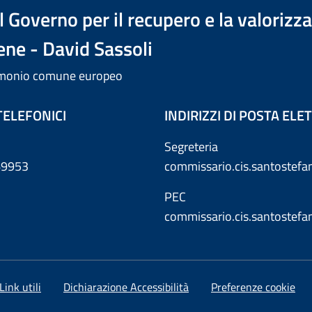
 Governo per il recupero e la valorizz
ene - David Sassoli
trimonio comune europeo
TELEFONICI
INDIRIZZI DI POSTA EL
Segreteria
869953
commissario.cis.santostef
PEC
commissario.cis.santostef
Link utili
Dichiarazione Accessibilità
Preferenze cookie