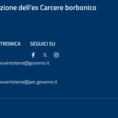
azione dell’ex Carcere borbonico
ETTRONICA
SEGUICI SU
anoventotene@governo.it
anoventotene@pec.governo.it