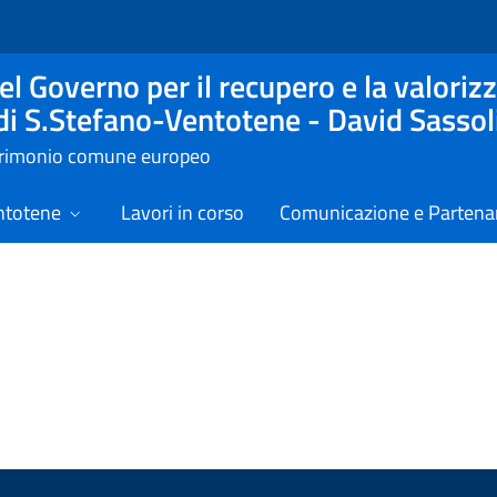
l Governo per il recupero e la valorizz
 di S.Stefano-Ventotene - David Sassol
atrimonio comune europeo
ntotene
Lavori in corso
Comunicazione e Partenar
izie