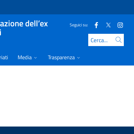
azione dell’ex
Seguici su:
i
Cerca
iati
Media
Trasparenza