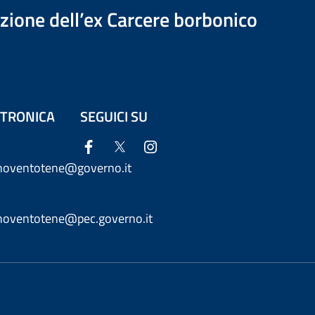
azione dell’ex Carcere borbonico
ETTRONICA
SEGUICI SU
anoventotene@governo.it
anoventotene@pec.governo.it