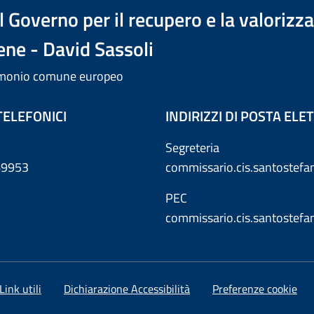
 Governo per il recupero e la valorizz
ene - David Sassoli
trimonio comune europeo
TELEFONICI
INDIRIZZI DI POSTA EL
Segreteria
869953
commissario.cis.santostef
PEC
commissario.cis.santostef
Link utili
Dichiarazione Accessibilità
Preferenze cookie