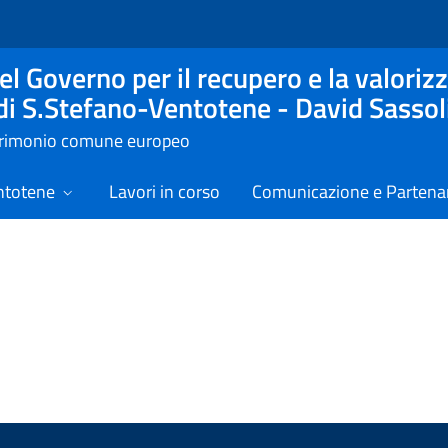
l Governo per il recupero e la valorizz
 di S.Stefano-Ventotene - David Sassol
atrimonio comune europeo
ntotene
Lavori in corso
Comunicazione e Partenar
izie