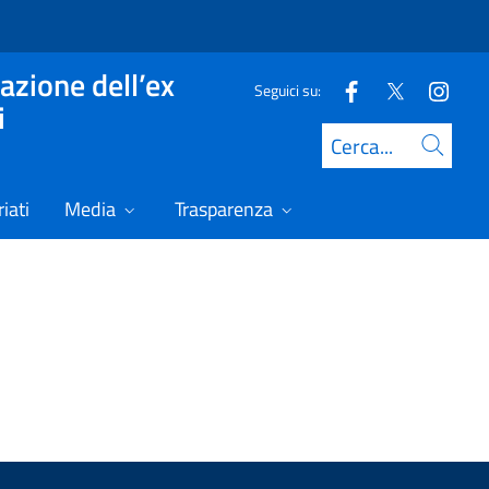
azione dell’ex
Seguici su:
i
Cerca
iati
Media
Trasparenza