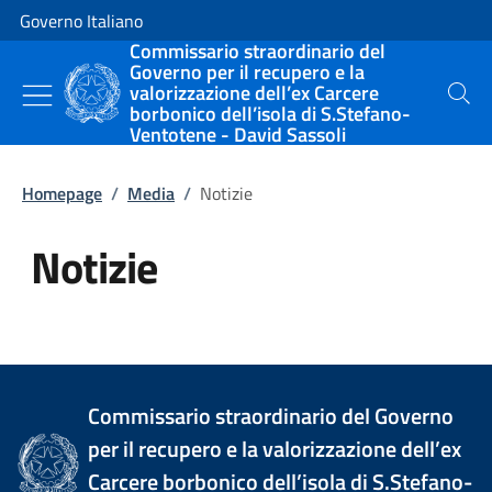
Vai al contenuto
Vai alla navigazione del sito
Governo Italiano
Commissario straordinario del
Governo per il recupero e la
valorizzazione dell’ex Carcere
Cerca
borbonico dell’isola di S.Stefano-
Ventotene - David Sassoli
Homepage
/
Media
/
Notizie
Notizie
Tutti i contenuti della pagina Not
Commissario straordinario del Governo
per il recupero e la valorizzazione dell’ex
Carcere borbonico dell’isola di S.Stefano-