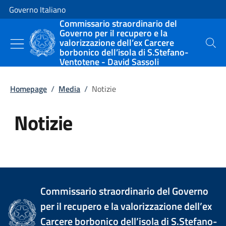
Vai al contenuto
Vai alla navigazione del sito
Governo Italiano
Commissario straordinario del
Governo per il recupero e la
valorizzazione dell’ex Carcere
Cerca
borbonico dell’isola di S.Stefano-
Ventotene - David Sassoli
Homepage
/
Media
/
Notizie
Notizie
Tutti i contenuti della pagina Not
Commissario straordinario del Governo
per il recupero e la valorizzazione dell’ex
Carcere borbonico dell’isola di S.Stefano-