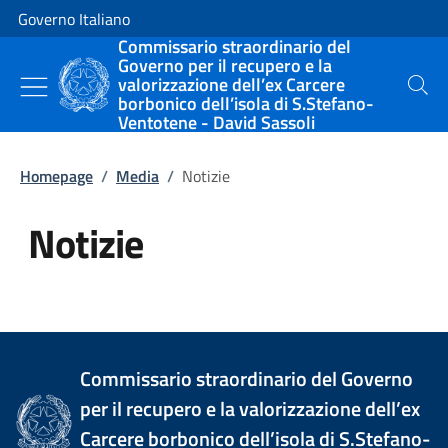
Vai al contenuto
Vai alla navigazione del sito
Governo Italiano
Commissario straordinario del
Governo per il recupero e la
valorizzazione dell’ex Carcere
Cerca
borbonico dell’isola di S.Stefano-
Ventotene - David Sassoli
Homepage
/
Media
/
Notizie
Notizie
Tutti i contenuti della pagina Not
Commissario straordinario del Governo
per il recupero e la valorizzazione dell’ex
Carcere borbonico dell’isola di S.Stefano-