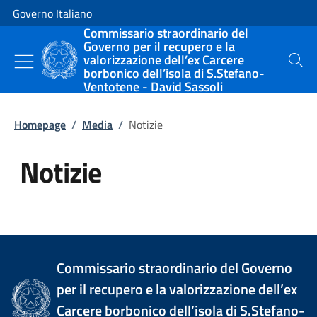
Vai al contenuto
Vai alla navigazione del sito
Governo Italiano
Commissario straordinario del
Governo per il recupero e la
valorizzazione dell’ex Carcere
Cerca
borbonico dell’isola di S.Stefano-
Ventotene - David Sassoli
Homepage
/
Media
/
Notizie
Notizie
Tutti i contenuti della pagina Not
Commissario straordinario del Governo
per il recupero e la valorizzazione dell’ex
Carcere borbonico dell’isola di S.Stefano-