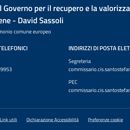
 Governo per il recupero e la valorizz
ene - David Sassoli
trimonio comune europeo
TELEFONICI
INDIRIZZI DI POSTA EL
Segreteria
869953
commissario.cis.santostef
PEC
commissario.cis.santostef
Link utili
Dichiarazione Accessibilità
Preferenze cookie