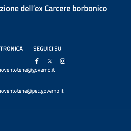
azione dell’ex Carcere borbonico
ETTRONICA
SEGUICI SU
anoventotene@governo.it
anoventotene@pec.governo.it