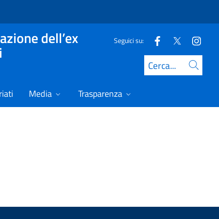
azione dell’ex
Seguici su:
i
Cerca
iati
Media
Trasparenza