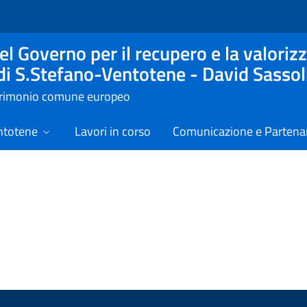
l Governo per il recupero e la valorizz
 di S.Stefano-Ventotene - David Sassol
atrimonio comune europeo
ntotene
Lavori in corso
Comunicazione e Partenar
izie