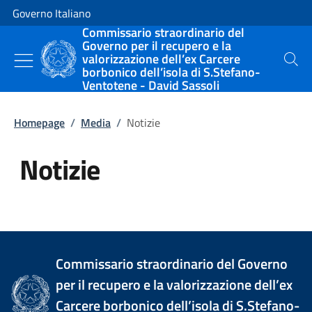
Vai al contenuto
Vai alla navigazione del sito
Governo Italiano
Commissario straordinario del
Governo per il recupero e la
valorizzazione dell’ex Carcere
Cerca
borbonico dell’isola di S.Stefano-
Ventotene - David Sassoli
Homepage
/
Media
/
Notizie
Notizie
Tutti i contenuti della pagina Not
Commissario straordinario del Governo
per il recupero e la valorizzazione dell’ex
Carcere borbonico dell’isola di S.Stefano-