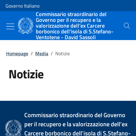
Vai al contenuto
Vai alla navigazione del sito
Governo Italiano
Commissario straordinario del
Governo per il recupero e la
valorizzazione dell’ex Carcere
Cerca
borbonico dell’isola di S.Stefano-
Ventotene - David Sassoli
Homepage
/
Media
/
Notizie
Notizie
Tutti i contenuti della pagina Not
Commissario straordinario del Governo
per il recupero e la valorizzazione dell’ex
Carcere borbonico dell’isola di S.Stefano-