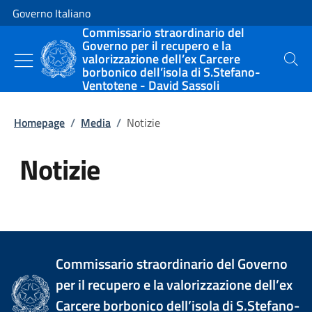
Vai al contenuto
Vai alla navigazione del sito
Governo Italiano
Commissario straordinario del
Governo per il recupero e la
valorizzazione dell’ex Carcere
Cerca
borbonico dell’isola di S.Stefano-
Ventotene - David Sassoli
Homepage
/
Media
/
Notizie
Notizie
Tutti i contenuti della pagina Not
Commissario straordinario del Governo
per il recupero e la valorizzazione dell’ex
Carcere borbonico dell’isola di S.Stefano-