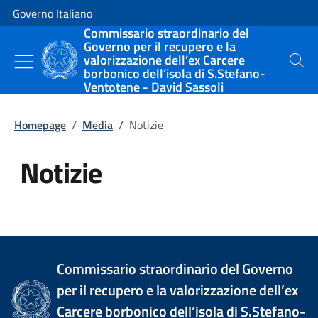
Vai al contenuto
Vai alla navigazione del sito
Governo Italiano
Commissario straordinario del
Governo per il recupero e la
valorizzazione dell’ex Carcere
Cerca
borbonico dell’isola di S.Stefano-
Ventotene - David Sassoli
Homepage
/
Media
/
Notizie
Notizie
Tutti i contenuti della pagina Not
Commissario straordinario del Governo
per il recupero e la valorizzazione dell’ex
Carcere borbonico dell’isola di S.Stefano-