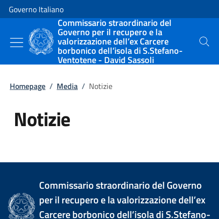
Vai al contenuto
Vai alla navigazione del sito
Governo Italiano
Commissario straordinario del
Governo per il recupero e la
valorizzazione dell’ex Carcere
Cerca
borbonico dell’isola di S.Stefano-
Ventotene - David Sassoli
Homepage
/
Media
/
Notizie
Notizie
Tutti i contenuti della pagina Not
Commissario straordinario del Governo
per il recupero e la valorizzazione dell’ex
Carcere borbonico dell’isola di S.Stefano-